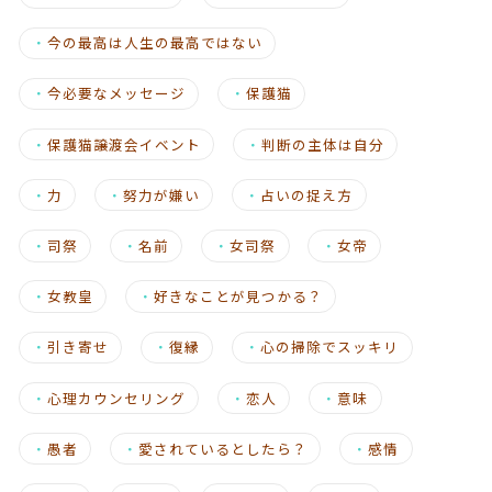
・
今の最高は人生の最高ではない
・
今必要なメッセージ
・
保護猫
・
保護猫譲渡会イベント
・
判断の主体は自分
・
力
・
努力が嫌い
・
占いの捉え方
・
司祭
・
名前
・
女司祭
・
女帝
・
女教皇
・
好きなことが見つかる？
・
引き寄せ
・
復縁
・
心の掃除でスッキリ
・
心理カウンセリング
・
恋人
・
意味
・
愚者
・
愛されているとしたら？
・
感情