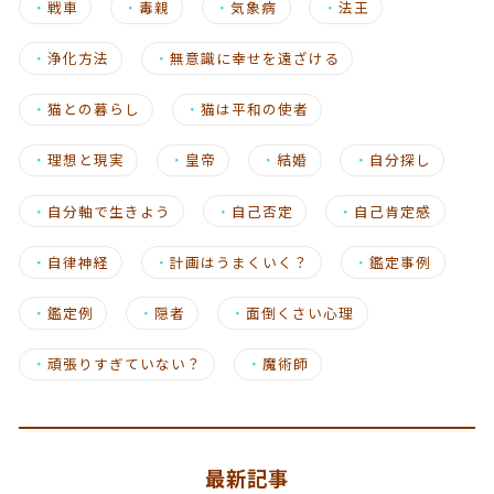
・
戦車
・
毒親
・
気象病
・
法王
・
浄化方法
・
無意識に幸せを遠ざける
・
猫との暮らし
・
猫は平和の使者
・
理想と現実
・
皇帝
・
結婚
・
自分探し
・
自分軸で生きよう
・
自己否定
・
自己肯定感
・
自律神経
・
計画はうまくいく？
・
鑑定事例
・
鑑定例
・
隠者
・
面倒くさい心理
・
頑張りすぎていない？
・
魔術師
最新記事