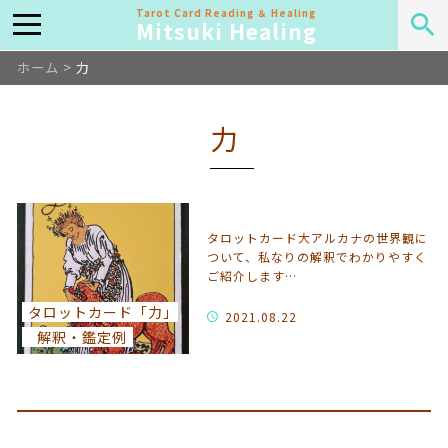
Tarot Card Reading ＆ Healing
Mitsuki Healing
ホーム
>
力
力
タロットカード大アルカナの世界観に
ついて、私なりの解釈でわかりやすく
ご紹介します…
タロットカード「力」
2021.08.22
解釈・鑑定例