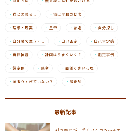
・
浄化方法
・
無意識に幸せを遠ざける
・
猫との暮らし
・
猫は平和の使者
・
理想と現実
・
皇帝
・
結婚
・
自分探し
・
自分軸で生きよう
・
自己否定
・
自己肯定感
・
自律神経
・
計画はうまくいく？
・
鑑定事例
・
鑑定例
・
隠者
・
面倒くさい心理
・
頑張りすぎていない？
・
魔術師
最新記事
引き寄せが上手くいくコツ～その