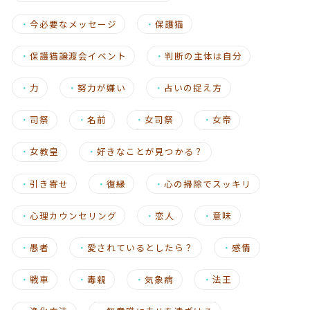
・
今必要なメッセージ
・
保護猫
・
保護猫譲渡会イベント
・
判断の主体は自分
・
力
・
努力が嫌い
・
占いの捉え方
・
司祭
・
名前
・
女司祭
・
女帝
・
女教皇
・
好きなことが見つかる？
・
引き寄せ
・
復縁
・
心の掃除でスッキリ
・
心理カウンセリング
・
恋人
・
意味
・
愚者
・
愛されているとしたら？
・
感情
・
戦車
・
毒親
・
気象病
・
法王