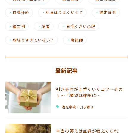
・
自律神経
・
計画はうまくいく？
・
鑑定事例
・
鑑定例
・
隠者
・
面倒くさい心理
・
頑張りすぎていない？
・
魔術師
最新記事
引き寄せが上手くいくコツ～その
１～「願望は詳細に…
潜在意識・引き寄せ
本当の答えは直感が教えてくれ