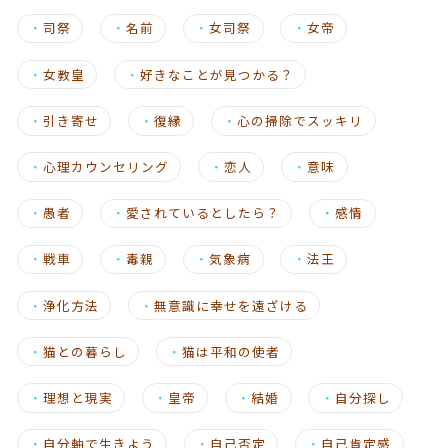
・
司祭
・
名前
・
女司祭
・
女帝
・
女教皇
・
好きなことが見つかる？
・
引き寄せ
・
復縁
・
心の掃除でスッキリ
・
心理カウンセリング
・
恋人
・
意味
・
愚者
・
愛されているとしたら？
・
感情
・
戦車
・
毒親
・
気象病
・
法王
・
浄化方法
・
無意識に幸せを遠ざける
・
猫との暮らし
・
猫は平和の使者
・
理想と現実
・
皇帝
・
結婚
・
自分探し
・
自分軸で生きよう
・
自己否定
・
自己肯定感