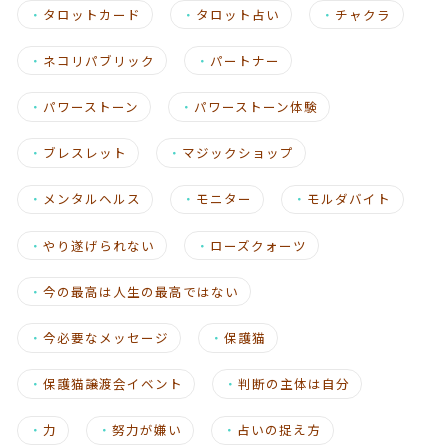
・
タロットカード
・
タロット占い
・
チャクラ
・
ネコリパブリック
・
パートナー
・
パワーストーン
・
パワーストーン体験
・
ブレスレット
・
マジックショップ
・
メンタルヘルス
・
モニター
・
モルダバイト
・
やり遂げられない
・
ローズクォーツ
・
今の最高は人生の最高ではない
・
今必要なメッセージ
・
保護猫
・
保護猫譲渡会イベント
・
判断の主体は自分
・
力
・
努力が嫌い
・
占いの捉え方