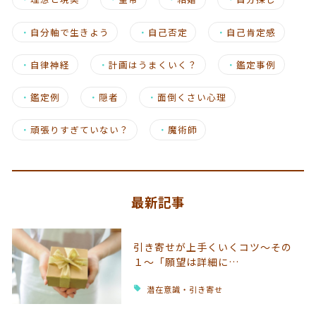
・
自分軸で生きよう
・
自己否定
・
自己肯定感
・
自律神経
・
計画はうまくいく？
・
鑑定事例
・
鑑定例
・
隠者
・
面倒くさい心理
・
頑張りすぎていない？
・
魔術師
最新記事
引き寄せが上手くいくコツ～その
１～「願望は詳細に…
潜在意識・引き寄せ