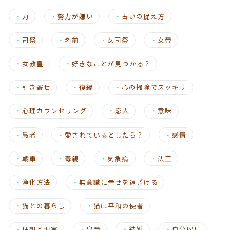
・
力
・
努力が嫌い
・
占いの捉え方
・
司祭
・
名前
・
女司祭
・
女帝
・
女教皇
・
好きなことが見つかる？
・
引き寄せ
・
復縁
・
心の掃除でスッキリ
・
心理カウンセリング
・
恋人
・
意味
・
愚者
・
愛されているとしたら？
・
感情
・
戦車
・
毒親
・
気象病
・
法王
・
浄化方法
・
無意識に幸せを遠ざける
・
猫との暮らし
・
猫は平和の使者
・
理想と現実
・
皇帝
・
結婚
・
自分探し